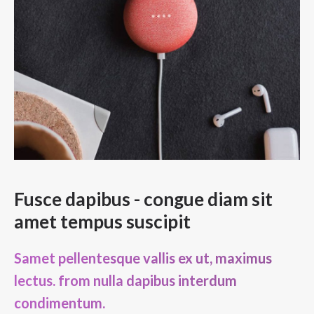
Fusce dapibus - congue diam sit
amet tempus suscipit
Samet pellentesque vallis ex ut, maximus
lectus. from nulla dapibus interdum
condimentum.