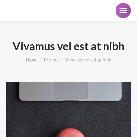
Vivamus vel est at nibh
You are here:
Home
Project
Vivamus vel est at nibh